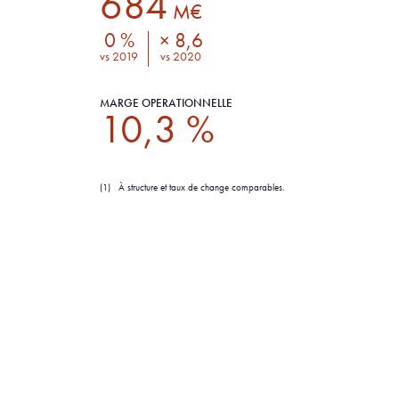
684
M€
0 %
× 8,6
vs 2019
vs 2020
MARGE OPÉRATIONNELLE
10,3 %
(1) À structure et taux de change comparables.